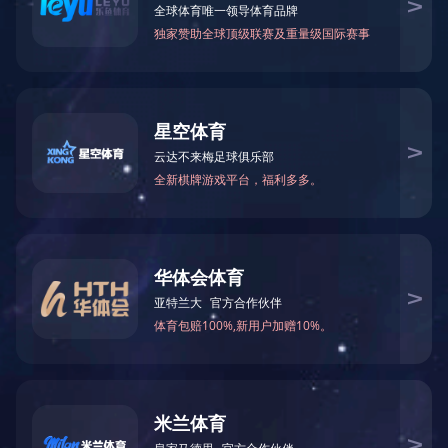
持
九州体育-九州体育·(中国)官方网站
扫一扫，关注我们
扫一扫，手机访问
COPYRIGHT © PUNJABSHOES.COM ALL RIGHTS RESERVED.
九州体育-
九州体育·(中国)官方网站
版权所有
首页
企业概况
产品中心
九州体育-九州