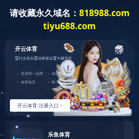
咨询热线：
400-8228-286
Toggle
navigati
新闻中心
对不起，资料正在完善中！
首页
上一页
下一页
尾页
企业概况
新闻中心
产品展示
工程案列
合作加盟
服务支