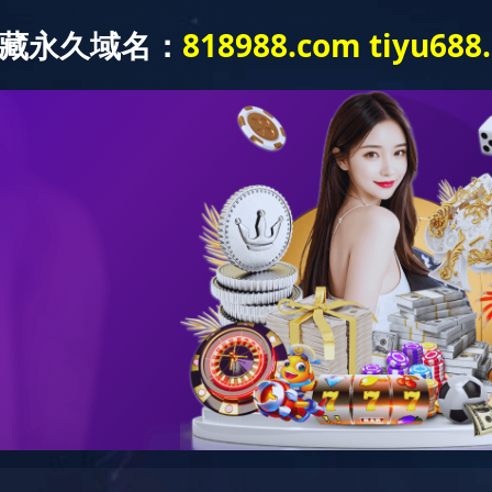
-286
产品展示
工程案列
合作加盟